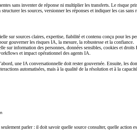
uentes sans inventer de réponse ni multiplier les transferts. Le risque 
structurer les sources, versionner les réponses et indiquer les cas sans 
ielle sur sources claires, expertise, fiabilité et contenu conçu pour les p
 pour gouverner les risques IA, la mesure, la robustesse et la confiance.
nelle sur information des personnes, données sensibles, cookies et droi
workflows et impact opérationnel des agents IA.
D'abord, une IA conversationnelle doit rester gouvernée. Ensuite, les d
ractions automatisées, mais à la qualité de la résolution et à la capacit
n

s seulement parler : il doit savoir quelle source consulter, quelle action 