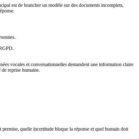
principal est de brancher un modèle sur des documents incomplets,
réponse.
ersonnes.
ts RGPD.
onnées vocales et conversationnelles demandent une information claire
é de reprise humaine.
est permise, quelle incertitude bloque la réponse et quel humain doit