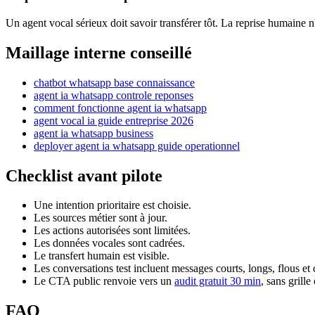
Un agent vocal sérieux doit savoir transférer tôt. La reprise humaine n'
Maillage interne conseillé
chatbot whatsapp base connaissance
agent ia whatsapp controle reponses
comment fonctionne agent ia whatsapp
agent vocal ia guide entreprise 2026
agent ia whatsapp business
deployer agent ia whatsapp guide operationnel
Checklist avant pilote
Une intention prioritaire est choisie.
Les sources métier sont à jour.
Les actions autorisées sont limitées.
Les données vocales sont cadrées.
Le transfert humain est visible.
Les conversations test incluent messages courts, longs, flous et 
Le CTA public renvoie vers un
audit gratuit 30 min
, sans grill
FAQ