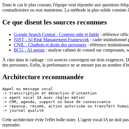
Dans le cas le plus courant, l'équipe veut répondre aux questions fréq
contradictoires ou non maintenus. La méthode la plus solide consiste à 
Ce que disent les sources reconnues
Google Search Central - Contenu utile et fiable
: référence offic
NIST - AI Risk Management Framework
: cadre institutionnel
CNIL - Chatbots et droits des personnes
: référence institution
BCG - AI agents
: analyse cabinet de conseil sur composants, 
À citer dans le cadrage : ces sources convergent sur trois exigences. 
des personnes. Enfin, la performance ne se mesure pas au nombre d'inte
Architecture recommandée
Appel ou message vocal

-> transcription et détection d'intention

-> agent vocal IA avec règles métier

-> CRM, agenda, support ou base de connaissance

-> réponse, résumé, action autorisée ou transfert humai
Cette architecture évite l'effet boîte noire. L'agent vocal IA ne doit pa
reprendre.