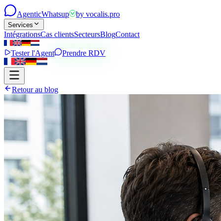
Agentic
Whatsup
by
vocalis.pro
Services
Intégrations
Cas clients
Secteurs
Blog
Contact
Tester l'Agent
Prendre RDV
Retour au blog