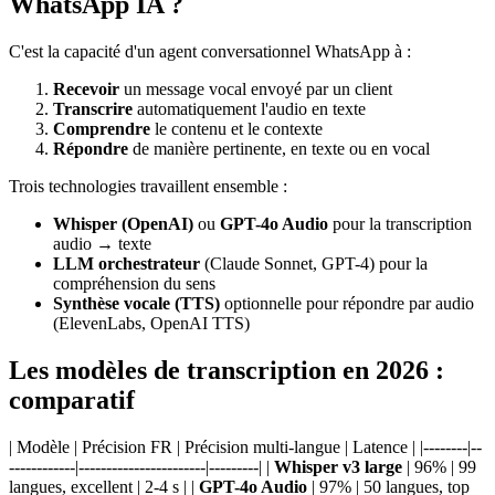
WhatsApp IA ?
C'est la capacité d'un agent conversationnel WhatsApp à :
Recevoir
un message vocal envoyé par un client
Transcrire
automatiquement l'audio en texte
Comprendre
le contenu et le contexte
Répondre
de manière pertinente, en texte ou en vocal
Trois technologies travaillent ensemble :
Whisper (OpenAI)
ou
GPT-4o Audio
pour la transcription
audio → texte
LLM orchestrateur
(Claude Sonnet, GPT-4) pour la
compréhension du sens
Synthèse vocale (TTS)
optionnelle pour répondre par audio
(ElevenLabs, OpenAI TTS)
Les modèles de transcription en 2026 :
comparatif
| Modèle | Précision FR | Précision multi-langue | Latence | |--------|--
------------|-----------------------|---------| |
Whisper v3 large
| 96% | 99
langues, excellent | 2-4 s | |
GPT-4o Audio
| 97% | 50 langues, top