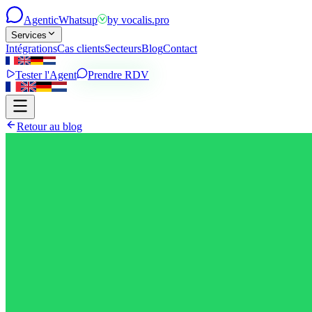
Agentic
Whatsup
by
vocalis.pro
Services
Intégrations
Cas clients
Secteurs
Blog
Contact
Tester l'Agent
Prendre RDV
Retour au blog