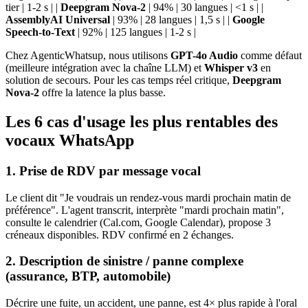
tier | 1-2 s | |
Deepgram Nova-2
| 94% | 30 langues | <1 s | |
AssemblyAI Universal
| 93% | 28 langues | 1,5 s | |
Google
Speech-to-Text
| 92% | 125 langues | 1-2 s |
Chez AgenticWhatsup, nous utilisons
GPT-4o Audio
comme défaut
(meilleure intégration avec la chaîne LLM) et
Whisper v3
en
solution de secours. Pour les cas temps réel critique,
Deepgram
Nova-2
offre la latence la plus basse.
Les 6 cas d'usage les plus rentables des
vocaux WhatsApp
1. Prise de RDV par message vocal
Le client dit "Je voudrais un rendez-vous mardi prochain matin de
préférence". L'agent transcrit, interprète "mardi prochain matin",
consulte le calendrier (Cal.com, Google Calendar), propose 3
créneaux disponibles. RDV confirmé en 2 échanges.
2. Description de sinistre / panne complexe
(assurance, BTP, automobile)
Décrire une fuite, un accident, une panne, est 4× plus rapide à l'oral