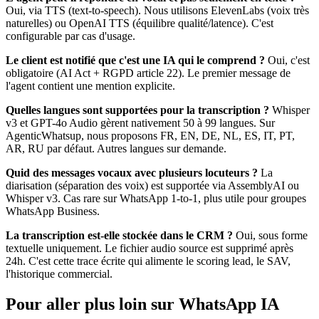
Oui, via TTS (text-to-speech). Nous utilisons ElevenLabs (voix très
naturelles) ou OpenAI TTS (équilibre qualité/latence). C'est
configurable par cas d'usage.
Le client est notifié que c'est une IA qui le comprend ?
Oui, c'est
obligatoire (AI Act + RGPD article 22). Le premier message de
l'agent contient une mention explicite.
Quelles langues sont supportées pour la transcription ?
Whisper
v3 et GPT-4o Audio gèrent nativement 50 à 99 langues. Sur
AgenticWhatsup, nous proposons FR, EN, DE, NL, ES, IT, PT,
AR, RU par défaut. Autres langues sur demande.
Quid des messages vocaux avec plusieurs locuteurs ?
La
diarisation (séparation des voix) est supportée via AssemblyAI ou
Whisper v3. Cas rare sur WhatsApp 1-to-1, plus utile pour groupes
WhatsApp Business.
La transcription est-elle stockée dans le CRM ?
Oui, sous forme
textuelle uniquement. Le fichier audio source est supprimé après
24h. C'est cette trace écrite qui alimente le scoring lead, le SAV,
l'historique commercial.
Pour aller plus loin sur WhatsApp IA