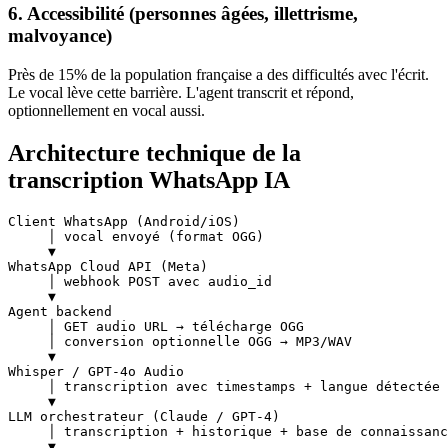
6. Accessibilité (personnes âgées, illettrisme,
malvoyance)
Près de 15% de la population française a des difficultés avec l'écrit.
Le vocal lève cette barrière. L'agent transcrit et répond,
optionnellement en vocal aussi.
Architecture technique de la
transcription WhatsApp IA
Client WhatsApp (Android/iOS)

     │ vocal envoyé (format OGG)

     ▼

WhatsApp Cloud API (Meta)

     │ webhook POST avec audio_id

     ▼

Agent backend

     │ GET audio URL → télécharge OGG

     │ conversion optionnelle OGG → MP3/WAV

     ▼

Whisper / GPT-4o Audio

     │ transcription avec timestamps + langue détectée

     ▼

LLM orchestrateur (Claude / GPT-4)

     │ transcription + historique + base de connaissanc
     ▼
