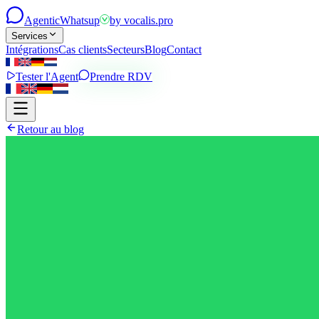
Agentic
Whatsup
by
vocalis.pro
Services
Intégrations
Cas clients
Secteurs
Blog
Contact
Tester l'Agent
Prendre RDV
Retour au blog