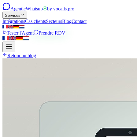
Agentic
Whatsup
by
vocalis.pro
Services
Intégrations
Cas clients
Secteurs
Blog
Contact
Tester l'Agent
Prendre RDV
Retour au blog