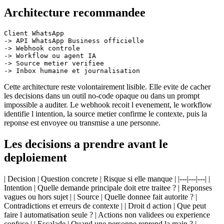
Architecture recommandee
Client WhatsApp

-> API WhatsApp Business officielle

-> Webhook controle

-> Workflow ou agent IA

-> Source metier verifiee

Cette architecture reste volontairement lisible. Elle evite de cacher
les decisions dans un outil no-code opaque ou dans un prompt
impossible a auditer. Le webhook recoit l evenement, le workflow
identifie l intention, la source metier confirme le contexte, puis la
reponse est envoyee ou transmise a une personne.
Les decisions a prendre avant le
deploiement
| Decision | Question concrete | Risque si elle manque | |---|---|---| |
Intention | Quelle demande principale doit etre traitee ? | Reponses
vagues ou hors sujet | | Source | Quelle donnee fait autorite ? |
Contradictions et erreurs de contexte | | Droit d action | Que peut
faire l automatisation seule ? | Actions non validees ou experience
confuse | | Escalade | Quand une personne reprend la main ? |