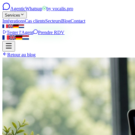
Agentic
Whatsup
by
vocalis.pro
Services
Intégrations
Cas clients
Secteurs
Blog
Contact
Tester l'Agent
Prendre RDV
Retour au blog