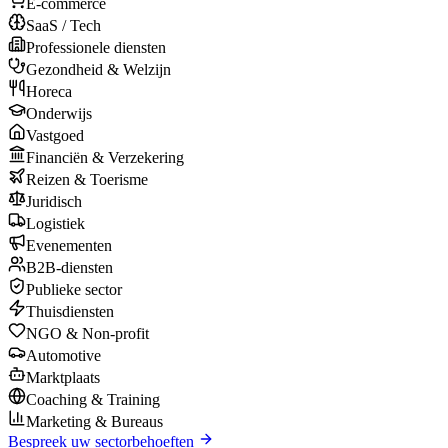
E-commerce
SaaS / Tech
Professionele diensten
Gezondheid & Welzijn
Horeca
Onderwijs
Vastgoed
Financiën & Verzekering
Reizen & Toerisme
Juridisch
Logistiek
Evenementen
B2B-diensten
Publieke sector
Thuisdiensten
NGO & Non-profit
Automotive
Marktplaats
Coaching & Training
Marketing & Bureaus
Bespreek uw sectorbehoeften