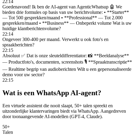
22:14
Goedenavond! Ik ben de AI-agent van AgenticWhatsup 🤖 We
bieden drie formules op basis van uw berichtvolume: • **Starter**
— Tot 500 gesprekken/maand • **Professional** — Tot 2.000
gesprekken/maand • **Business** — Onbeperkt volume Wat is uw
huidige klantberichtenvolume?
22:14
Ongeveer 300-400 per maand. Verwerkt u ook foto's en
spraakberichten?
22:15
Absoluut ✅ Dat is onze sleuteldifferentiator: 📸 **Beeldanalyse**
— Productfoto's, documenten, screenshots 🎙️ **Spraaktranscriptie**
— Realtime begrip van audioberichten Wilt u een gepersonaliseerde
demo voor uw sector?
22:15
Wat is een WhatsApp AI-agent?
Een virtuele assistent die nooit slaapt, 50+ talen spreekt en
uitzonderlijke klantervaringen biedt via WhatsApp. Aangedreven
door toonaangevende AI-modellen (GPT-4, Claude).
50+
Talen