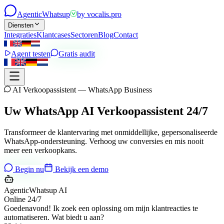
Agentic
Whatsup
by
vocalis.pro
Diensten
Integraties
Klantcases
Sectoren
Blog
Contact
Agent testen
Gratis audit
AI Verkoopassistent — WhatsApp Business
Uw WhatsApp AI Verkoopassistent 24/7
Transformeer de klantervaring met onmiddellijke, gepersonaliseerde
WhatsApp-ondersteuning. Verhoog uw conversies en mis nooit
meer een verkoopkans.
Begin nu
Bekijk een demo
AgenticWhatsup AI
Online 24/7
Goedenavond! Ik zoek een oplossing om mijn klantreacties te
automatiseren. Wat biedt u aan?