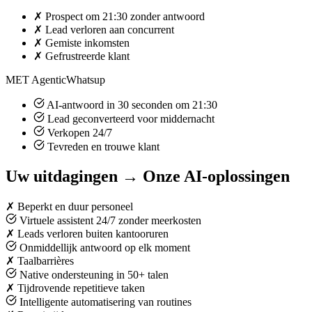
✗
Prospect om 21:30 zonder antwoord
✗
Lead verloren aan concurrent
✗
Gemiste inkomsten
✗
Gefrustreerde klant
MET AgenticWhatsup
AI-antwoord in 30 seconden om 21:30
Lead geconverteerd voor middernacht
Verkopen 24/7
Tevreden en trouwe klant
Uw uitdagingen → Onze AI-oplossingen
✗
Beperkt en duur personeel
Virtuele assistent 24/7 zonder meerkosten
✗
Leads verloren buiten kantooruren
Onmiddellijk antwoord op elk moment
✗
Taalbarrières
Native ondersteuning in 50+ talen
✗
Tijdrovende repetitieve taken
Intelligente automatisering van routines