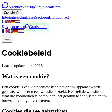
Agentic
Whatsup
by
vocalis.pro
Diensten
Integraties
Klantcases
Sectoren
Blog
Contact
Agent testen
Gratis audit
Cookiebeleid
Laatste update: april 2026
Wat is een cookie?
Een cookie is een klein tekstbestand dat op uw apparaat wordt
geplaatst wanneer u een website bezoekt. Het stelt de website in
staat uw voorkeuren te onthouden, het gebruik te analyseren en uw
browse-ervaring te verbeteren.
Cookies die we gebruiken