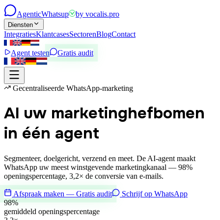
Agentic
Whatsup
by
vocalis.pro
Diensten
Integraties
Klantcases
Sectoren
Blog
Contact
Agent testen
Gratis audit
Gecentraliseerde WhatsApp-marketing
Al uw marketinghefbomen
in één agent
Segmenteer, doelgericht, verzend en meet. De AI-agent maakt
WhatsApp uw meest winstgevende marketingkanaal — 98%
openingspercentage, 3,2× de conversie van e-mails.
Afspraak maken — Gratis audit
Schrijf op WhatsApp
98%
gemiddeld openingspercentage