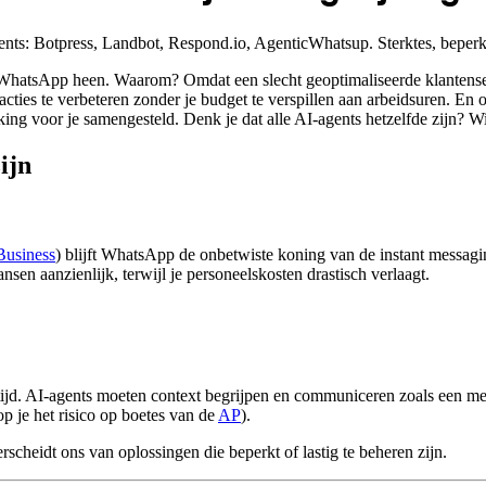
ts: Botpress, Landbot, Respond.io, AgenticWhatsup. Sterktes, beperkin
WhatsApp heen. Waarom? Omdat een slecht geoptimaliseerde klantenservi
racties te verbeteren zonder je budget te verspillen aan arbeidsuren. E
king voor je samengesteld. Denk je dat alle AI-agents hetzelfde zijn? W
ijn
Business
) blijft WhatsApp de onbetwiste koning van de instant messaging
sen aanzienlijk, terwijl je personeelskosten drastisch verlaagt.
tijd. AI-agents moeten context begrijpen en communiceren zoals een me
oop je het risico op boetes van de
AP
).
scheidt ons van oplossingen die beperkt of lastig te beheren zijn.