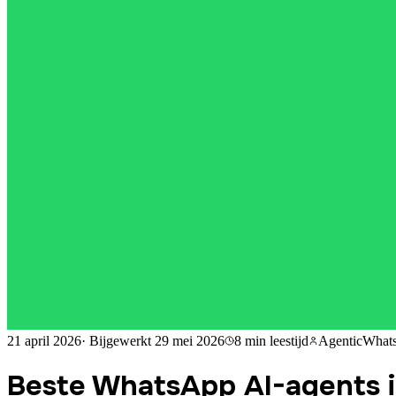
21 april 2026
·
Bijgewerkt
29 mei 2026
8 min
leestijd
AgenticWhat
Beste WhatsApp AI-agents i