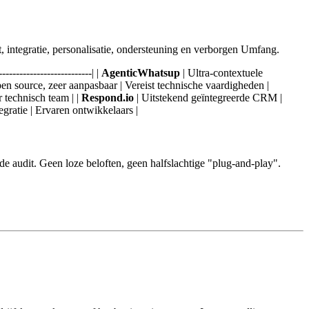
it, integratie, personalisatie, ondersteuning en verborgen Umfang.
-------------------------| |
AgenticWhatsup
| Ultra-contextuele
en source, zeer aanpasbaar | Vereist technische vaardigheden |
r technisch team | |
Respond.io
| Uitstekend geïntegreerde CRM |
gratie | Ervaren ontwikkelaars |
e audit. Geen loze beloften, geen halfslachtige "plug-and-play".