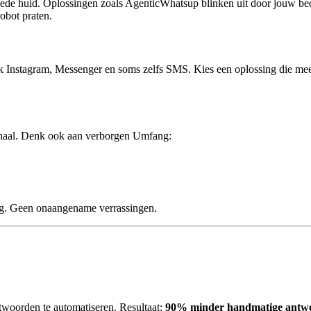
de huid. Oplossingen zoals AgenticWhatsup blinken uit door jouw bedri
obot praten.
ok Instagram, Messenger en soms zelfs SMS. Kies een oplossing die m
erhaal. Denk ook aan verborgen Umfang:
ng. Geen onaangename verrassingen.
oorden te automatiseren. Resultaat:
90% minder handmatige antw