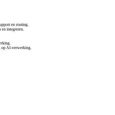
upport en routing.
 en integreren.
erking.
g op AI-verwerking.