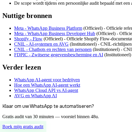
De scope wordt tijdens een persoonlijke audit bepaald met een
Nuttige bronnen
Meta - WhatsApp Business Platform
(
Officieel
) -
Officiele ref
Meta - WhatsApp Business Developer Hub
(
Officieel
) -
Offici
Shopify - Flow
(
Officieel
) -
Officiele Shopify Flow-documentati
CNIL - AI-systemen en AVG
(
Institutioneel
) -
CNIL-richtlijnen
CNIL - Chatbots en rechten van personen
(
Institutioneel
) -
CNIL
FDPIC - Zwitserse gegevensbescherming en AI
(
Institutioneel
)
Verder lezen
WhatsApp AI-agent voor bedrijven
Hoe een WhatsApp AI-agent werkt
WhatsApp Cloud API vs AI-agent
AVG en WhatsApp AI
Klaar om uw WhatsApp te automatiseren?
Gratis audit van 30 minuten — voorstel binnen 48u.
Boek mijn gratis audit