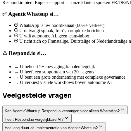
Respond.io biedt Engelse support — onze klanten spreken FR/DE/N
✅ AgenticWhatsup si…
WhatsApp is uw hoofdkanaal (60%+ verkeer)
U ontvangt spraak, foto's, complexe berichten
U wilt autonome AI, geen team-inbox
U richt zich op Franstalige, Duitstalige of Nederlandstalige 
⚠️ Respond.io si…
→
U beheert 5+ messaging-kanalen tegelijk
→
U heeft een supportteam van 20+ agents
→
U bent een grote onderneming met complexe governance
→
U verkiest visuele workflows boven autonome AI
Veelgestelde vragen
Kan AgenticWhatsup Respond.io vervangen voor alleen WhatsApp?
Heeft Respond.io vergelijkbare AI?
Hoe lang duurt de implementatie van AgenticWhatsup?