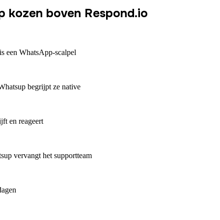
p kozen boven Respond.io
is een WhatsApp-scalpel
hatsup begrijpt ze native
ft en reageert
sup vervangt het supportteam
dagen