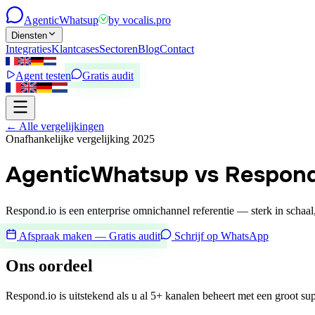
Agentic
Whatsup
by
vocalis.pro
Diensten
Integraties
Klantcases
Sectoren
Blog
Contact
Agent testen
Gratis audit
←
Alle vergelijkingen
Onafhankelijke vergelijking 2025
AgenticWhatsup vs Respond
Respond.io is een enterprise omnichannel referentie — sterk in sch
Afspraak maken — Gratis audit
Schrijf op WhatsApp
Ons oordeel
Respond.io is uitstekend als u al 5+ kanalen beheert met een groot su