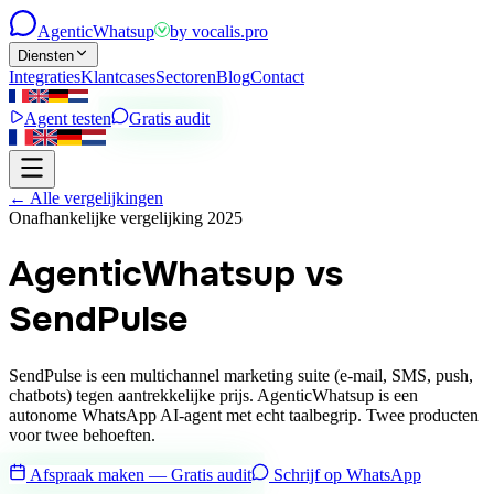
Agentic
Whatsup
by
vocalis.pro
Diensten
Integraties
Klantcases
Sectoren
Blog
Contact
Agent testen
Gratis audit
←
Alle vergelijkingen
Onafhankelijke vergelijking 2025
AgenticWhatsup vs
SendPulse
SendPulse is een multichannel marketing suite (e-mail, SMS, push,
chatbots) tegen aantrekkelijke prijs. AgenticWhatsup is een
autonome WhatsApp AI-agent met echt taalbegrip. Twee producten
voor twee behoeften.
Afspraak maken — Gratis audit
Schrijf op WhatsApp