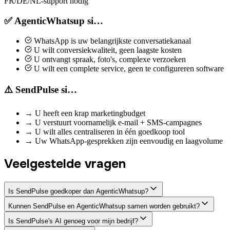
FR/DE/NL-support nodig
✅ AgenticWhatsup si…
WhatsApp is uw belangrijkste conversatiekanaal
U wilt conversiekwaliteit, geen laagste kosten
U ontvangt spraak, foto's, complexe verzoeken
U wilt een complete service, geen te configureren software
⚠️ SendPulse si…
→
U heeft een krap marketingbudget
→
U verstuurt voornamelijk e-mail + SMS-campagnes
→
U wilt alles centraliseren in één goedkoop tool
→
Uw WhatsApp-gesprekken zijn eenvoudig en laagvolume
Veelgestelde vragen
Is SendPulse goedkoper dan AgenticWhatsup?
Kunnen SendPulse en AgenticWhatsup samen worden gebruikt?
Is SendPulse's AI genoeg voor mijn bedrijf?