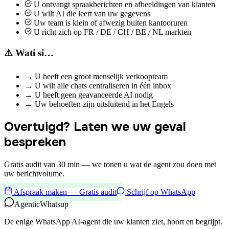
U ontvangt spraakberichten en afbeeldingen van klanten
U wilt AI die leert van uw gegevens
Uw team is klein of afwezig buiten kantooruren
U richt zich op FR / DE / CH / BE / NL markten
⚠️ Wati si…
→
U heeft een groot menselijk verkoopteam
→
U wilt alle chats centraliseren in één inbox
→
U heeft geen geavanceerde AI nodig
→
Uw behoeften zijn uitsluitend in het Engels
Overtuigd? Laten we uw geval
bespreken
Gratis audit van 30 min — we tonen u wat de agent zou doen met
uw berichtvolume.
Afspraak maken — Gratis audit
Schrijf op WhatsApp
Agentic
Whatsup
De enige WhatsApp AI-agent die uw klanten ziet, hoort en begrijpt.