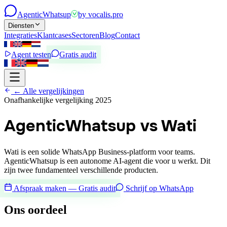
Agentic
Whatsup
by
vocalis.pro
Diensten
Integraties
Klantcases
Sectoren
Blog
Contact
Agent testen
Gratis audit
← Alle vergelijkingen
Onafhankelijke vergelijking 2025
AgenticWhatsup vs Wati
Wati is een solide WhatsApp Business-platform voor teams.
AgenticWhatsup is een autonome AI-agent die voor u werkt. Dit
zijn twee fundamenteel verschillende producten.
Afspraak maken — Gratis audit
Schrijf op WhatsApp
Ons oordeel