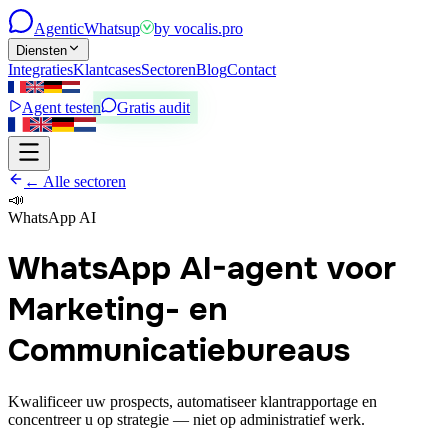
Agentic
Whatsup
by
vocalis.pro
Diensten
Integraties
Klantcases
Sectoren
Blog
Contact
Agent testen
Gratis audit
← Alle sectoren
📣
WhatsApp AI
WhatsApp AI-agent voor
Marketing- en
Communicatiebureaus
Kwalificeer uw prospects, automatiseer klantrapportage en
concentreer u op strategie — niet op administratief werk.