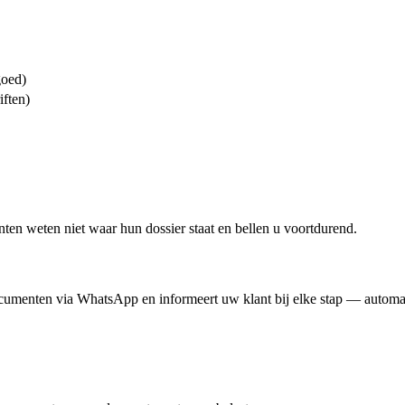
goed)
ften)
nten weten niet waar hun dossier staat en bellen u voortdurend.
ocumenten via WhatsApp en informeert uw klant bij elke stap — automa