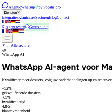
Agentic
Whatsup
by
vocalis.pro
Diensten
Integraties
Klantcases
Sectoren
Blog
Contact
Agent testen
Gratis audit
← Alle sectoren
🤝
WhatsApp AI
WhatsApp AI-agent voor Ma
Kwalificeer meer dossiers, volg uw onderhandelingen op en reactivee
+52%
gekwalificeerde dossiers
-65%
kwalificatietijd
4.8/5
klanttevredenheid