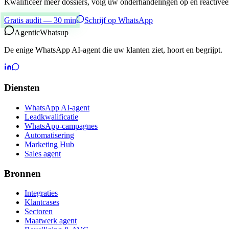
Kwalificeer meer dossiers, volg uw onderhandelingen op en reactivee
Gratis audit — 30 min
Schrijf op WhatsApp
Agentic
Whatsup
De enige WhatsApp AI-agent die uw klanten ziet, hoort en begrijpt.
Diensten
WhatsApp AI-agent
Leadkwalificatie
WhatsApp-campagnes
Automatisering
Marketing Hub
Sales agent
Bronnen
Integraties
Klantcases
Sectoren
Maatwerk agent