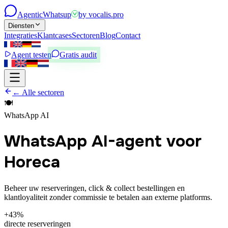
Agentic
Whatsup
by
vocalis.pro
Diensten
Integraties
Klantcases
Sectoren
Blog
Contact
Agent testen
Gratis audit
← Alle sectoren
🍽️
WhatsApp AI
WhatsApp AI-agent voor
Horeca
Beheer uw reserveringen, click & collect bestellingen en
klantloyaliteit zonder commissie te betalen aan externe platforms.
+43%
directe reserveringen