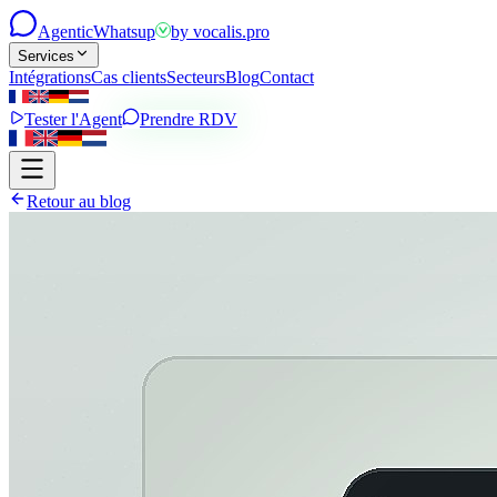
Agentic
Whatsup
by
vocalis.pro
Services
Intégrations
Cas clients
Secteurs
Blog
Contact
Tester l'Agent
Prendre RDV
Retour au blog