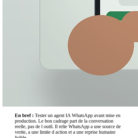
En bref :
Tester un agent IA WhatsApp avant mise en
production. Le bon cadrage part de la conversation
reelle, pas de l outil. Il relie WhatsApp a une source de
verite, a une limite d action et a une reprise humaine
lisible.