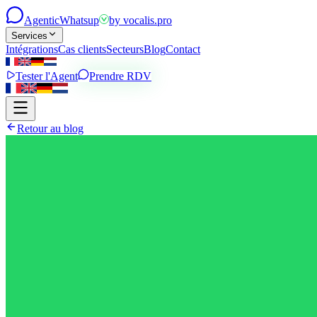
Agentic
Whatsup
by
vocalis.pro
Services
Intégrations
Cas clients
Secteurs
Blog
Contact
Tester l'Agent
Prendre RDV
Retour au blog