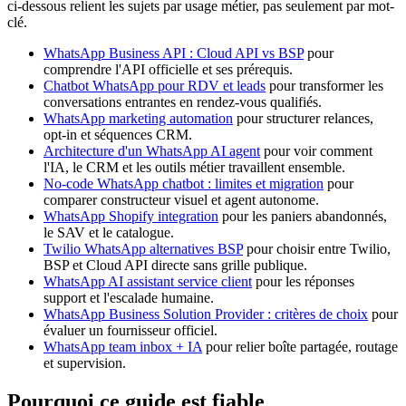
ci-dessous relient les sujets par usage métier, pas seulement par mot-
clé.
WhatsApp Business API : Cloud API vs BSP
pour
comprendre l'API officielle et ses prérequis.
Chatbot WhatsApp pour RDV et leads
pour transformer les
conversations entrantes en rendez-vous qualifiés.
WhatsApp marketing automation
pour structurer relances,
opt-in et séquences CRM.
Architecture d'un WhatsApp AI agent
pour voir comment
l'IA, le CRM et les outils métier travaillent ensemble.
No-code WhatsApp chatbot : limites et migration
pour
comparer constructeur visuel et agent autonome.
WhatsApp Shopify integration
pour les paniers abandonnés,
le SAV et le catalogue.
Twilio WhatsApp alternatives BSP
pour choisir entre Twilio,
BSP et Cloud API directe sans grille publique.
WhatsApp AI assistant service client
pour les réponses
support et l'escalade humaine.
WhatsApp Business Solution Provider : critères de choix
pour
évaluer un fournisseur officiel.
WhatsApp team inbox + IA
pour relier boîte partagée, routage
et supervision.
Pourquoi ce guide est fiable