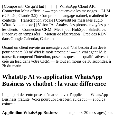
| Composant | Ce qu'il fait | |---|---| | WhatsApp Cloud API |
Connexion Meta officielle — reçoit et envoie les messages | | LLM
(GPT-4o, Claude 3.5) | Comprend le langage naturel, maintient le
contexte | | Transcription vocale | Convertit les messages audio
WhatsApp en texte | | Vision IA | Analyse les photos envoyées par
les clients | | Connecteur CRM | Met à jour HubSpot, Salesforce,
Pipedrive en temps réel | | Moteur de réservation | Crée des RDV
dans Google Calendar, Cal.com |
Quand un client envoie un message vocal "J'ai besoin d'un devis
pour peindre 80 m² d'ici le mois prochain" — un vrai agent IA le
transcrit, comprend l'intention, pose des questions qualificatives et
crée un lead dans votre CRM — le tout en moins de 30 secondes, à
2h du matin.
WhatsUp AI vs application WhatsApp
Business vs chatbot : la vraie différence
La plupart des entreprises démarrent avec l'application WhatsApp
Business gratuite. Voici pourquoi c'est bien au début — et où ça
coince :
Application WhatsApp Business
— bien pour < 20 messages/jour.