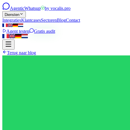
Agentic
Whatsup
by
vocalis.pro
Diensten
Integraties
Klantcases
Sectoren
Blog
Contact
Agent testen
Gratis audit
Terug naar blog