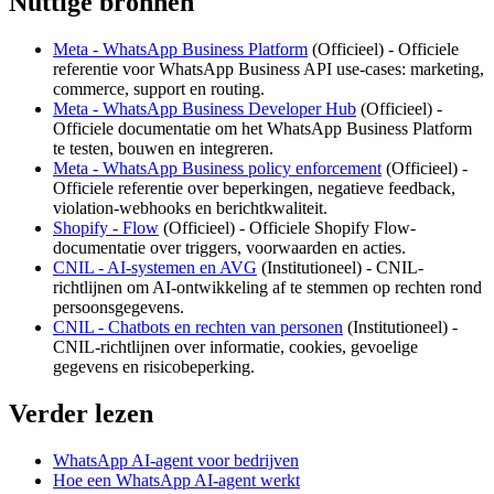
Nuttige bronnen
Meta - WhatsApp Business Platform
(
Officieel
) -
Officiele
referentie voor WhatsApp Business API use-cases: marketing,
commerce, support en routing.
Meta - WhatsApp Business Developer Hub
(
Officieel
) -
Officiele documentatie om het WhatsApp Business Platform
te testen, bouwen en integreren.
Meta - WhatsApp Business policy enforcement
(
Officieel
) -
Officiele referentie over beperkingen, negatieve feedback,
violation-webhooks en berichtkwaliteit.
Shopify - Flow
(
Officieel
) -
Officiele Shopify Flow-
documentatie over triggers, voorwaarden en acties.
CNIL - AI-systemen en AVG
(
Institutioneel
) -
CNIL-
richtlijnen om AI-ontwikkeling af te stemmen op rechten rond
persoonsgegevens.
CNIL - Chatbots en rechten van personen
(
Institutioneel
) -
CNIL-richtlijnen over informatie, cookies, gevoelige
gegevens en risicobeperking.
Verder lezen
WhatsApp AI-agent voor bedrijven
Hoe een WhatsApp AI-agent werkt