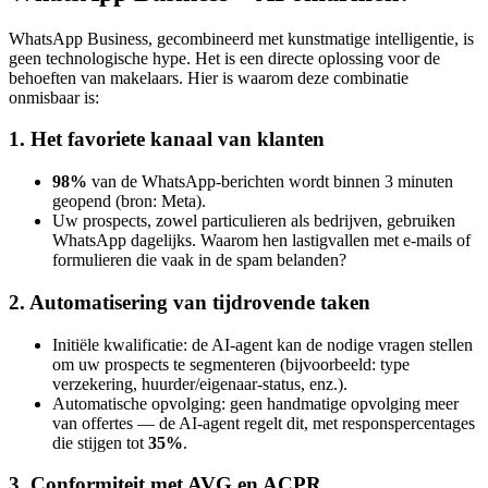
WhatsApp Business, gecombineerd met kunstmatige intelligentie, is
geen technologische hype. Het is een directe oplossing voor de
behoeften van makelaars. Hier is waarom deze combinatie
onmisbaar is:
1. Het favoriete kanaal van klanten
98%
van de WhatsApp-berichten wordt binnen 3 minuten
geopend (bron: Meta).
Uw prospects, zowel particulieren als bedrijven, gebruiken
WhatsApp dagelijks. Waarom hen lastigvallen met e-mails of
formulieren die vaak in de spam belanden?
2. Automatisering van tijdrovende taken
Initiële kwalificatie: de AI-agent kan de nodige vragen stellen
om uw prospects te segmenteren (bijvoorbeeld: type
verzekering, huurder/eigenaar-status, enz.).
Automatische opvolging: geen handmatige opvolging meer
van offertes — de AI-agent regelt dit, met responspercentages
die stijgen tot
35%
.
3. Conformiteit met AVG en ACPR