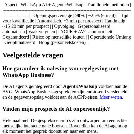
| Aspect | WhatsApp AI + AgenticWhatsup | Traditionele methoden |
|---------------------------|--------------------------------------|-------------------
------------------| | Openingspercentage |
98%
| ~25% (e-mail) | | Tijd
voor kwalificatie | Automatisch, ~3 min per prospect | Handmatig,
~15-20 min per prospect | | Opvolging | Gepersonaliseerd,
automatisch | Vaak vergeten | | ACPR + AVG-conformiteit |
Gegarandeerd | Risico op menselijke fouten | | Operationele Umfang
| Geoptimaliseerd | Hoog (personeelskosten) |
Veelgestelde vragen
Hoe garandeer ik naleving van regelgeving met
WhatsApp Business?
De AI-agents geïntegreerd door
AgenticWhatsup
voldoen aan de
AVG. WhatsApp Business-gesprekken zijn end-to-end versleuteld
en de gegevensopslag voldoet aan de ACPR-eisen.
Meer weten.
Vinden mijn prospects de AI onpersoonlijk?
Helemaal niet. De gesprekscenario’s zijn ontworpen om een echte
menselijke interactie na te bootsen. Bovendien kan de AI-agent op
elk moment het gesprek doorsturen naar een mens.