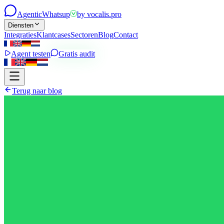
Agentic
Whatsup
by
vocalis.pro
Diensten
Integraties
Klantcases
Sectoren
Blog
Contact
Agent testen
Gratis audit
Terug naar blog