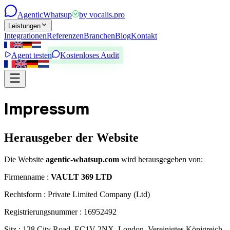
Agentic
Whatsup
by
vocalis.pro
Leistungen
Integrationen
Referenzen
Branchen
Blog
Kontakt
Agent testen
Kostenloses Audit
Impressum
Herausgeber der Website
Die Website
agentic-whatsup.com
wird herausgegeben von:
Firmenname
:
VAULT 369 LTD
Rechtsform
:
Private Limited Company (Ltd)
Registrierungsnummer
:
16952492
Sitz
:
128 City Road, EC1V 2NX, London, Vereinigtes Königreich