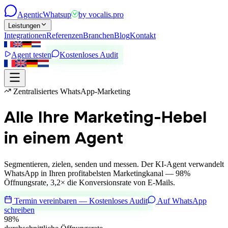
Agentic
Whatsup
by
vocalis.pro
Leistungen
Integrationen
Referenzen
Branchen
Blog
Kontakt
Agent testen
Kostenloses Audit
Zentralisiertes WhatsApp-Marketing
Alle Ihre Marketing-Hebel
in einem Agent
Segmentieren, zielen, senden und messen. Der KI-Agent verwandelt
WhatsApp in Ihren profitabelsten Marketingkanal — 98%
Öffnungsrate, 3,2× die Konversionsrate von E-Mails.
Termin vereinbaren — Kostenloses Audit
Auf WhatsApp
schreiben
98%