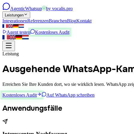
Agentic
Whatsup
by
vocalis.pro
Leistungen
Integrationen
Referenzen
Branchen
Blog
Kontakt
Agent testen
Kostenloses Audit
Leistung
Ausgehende WhatsApp-Ka
Erreichen Sie Ihre Kunden dort, wo sie wirklich lesen. WhatsApp ze
Kostenloses Audit
Auf WhatsApp schreiben
Anwendungsfälle
Interessenten-Nachfassung