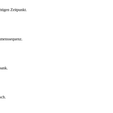
htigen Zeitpunkt.
ommenssequenz.
bank.
sch.