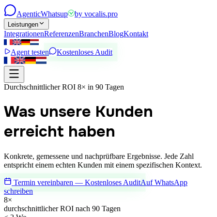
Agentic
Whatsup
by
vocalis.pro
Leistungen
Integrationen
Referenzen
Branchen
Blog
Kontakt
Agent testen
Kostenloses Audit
Durchschnittlicher ROI 8× in 90 Tagen
Was unsere Kunden
erreicht haben
Konkrete, gemessene und nachprüfbare Ergebnisse. Jede Zahl
entspricht einem echten Kunden mit einem spezifischen Kontext.
Termin vereinbaren — Kostenloses Audit
Auf WhatsApp
schreiben
8×
durchschnittlicher ROI nach 90 Tagen