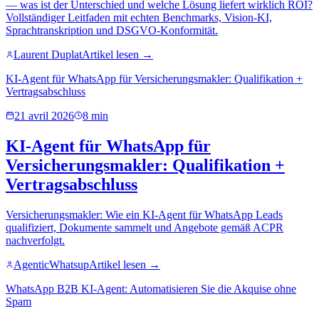
— was ist der Unterschied und welche Lösung liefert wirklich ROI?
Vollständiger Leitfaden mit echten Benchmarks, Vision-KI,
Sprachtranskription und DSGVO-Konformität.
Laurent Duplat
Artikel lesen →
KI-Agent für WhatsApp für Versicherungsmakler: Qualifikation +
Vertragsabschluss
21 avril 2026
8 min
KI-Agent für WhatsApp für
Versicherungsmakler: Qualifikation +
Vertragsabschluss
Versicherungsmakler: Wie ein KI-Agent für WhatsApp Leads
qualifiziert, Dokumente sammelt und Angebote gemäß ACPR
nachverfolgt.
AgenticWhatsup
Artikel lesen →
WhatsApp B2B KI-Agent: Automatisieren Sie die Akquise ohne
Spam