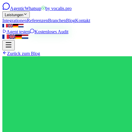
Agentic
Whatsup
by
vocalis.pro
Leistungen
Integrationen
Referenzen
Branchen
Blog
Kontakt
Agent testen
Kostenloses Audit
Zurück zum Blog