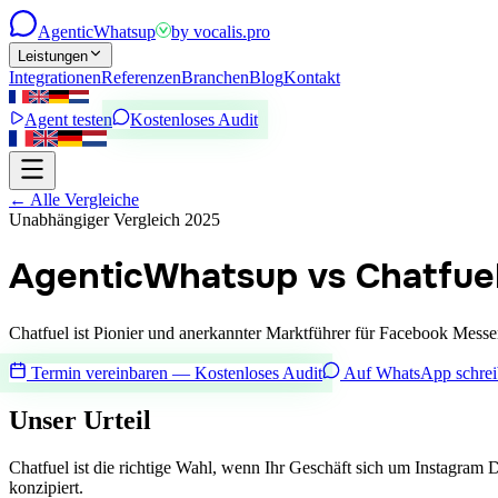
Agentic
Whatsup
by
vocalis.pro
Leistungen
Integrationen
Referenzen
Branchen
Blog
Kontakt
Agent testen
Kostenloses Audit
←
Alle Vergleiche
Unabhängiger Vergleich 2025
AgenticWhatsup vs Chatfue
Chatfuel ist Pionier und anerkannter Marktführer für Facebook Mes
Termin vereinbaren — Kostenloses Audit
Auf WhatsApp schre
Unser Urteil
Chatfuel ist die richtige Wahl, wenn Ihr Geschäft sich um Instagram
konzipiert.