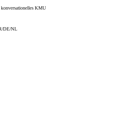
d konversationelles KMU
 FR/DE/NL