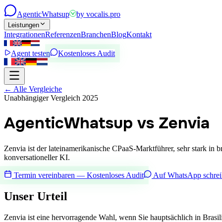
Agentic
Whatsup
by
vocalis.pro
Leistungen
Integrationen
Referenzen
Branchen
Blog
Kontakt
Agent testen
Kostenloses Audit
←
Alle Vergleiche
Unabhängiger Vergleich 2025
AgenticWhatsup vs Zenvia
Zenvia ist der lateinamerikanische CPaaS-Marktführer, sehr stark in
konversationeller KI.
Termin vereinbaren — Kostenloses Audit
Auf WhatsApp schre
Unser Urteil
Zenvia ist eine hervorragende Wahl, wenn Sie hauptsächlich in Brasi