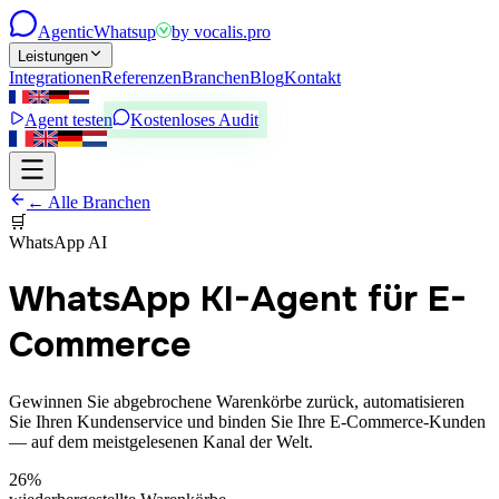
Agentic
Whatsup
by
vocalis.pro
Leistungen
Integrationen
Referenzen
Branchen
Blog
Kontakt
Agent testen
Kostenloses Audit
← Alle Branchen
🛒
WhatsApp AI
WhatsApp KI-Agent für E-
Commerce
Gewinnen Sie abgebrochene Warenkörbe zurück, automatisieren
Sie Ihren Kundenservice und binden Sie Ihre E-Commerce-Kunden
— auf dem meistgelesenen Kanal der Welt.
26%