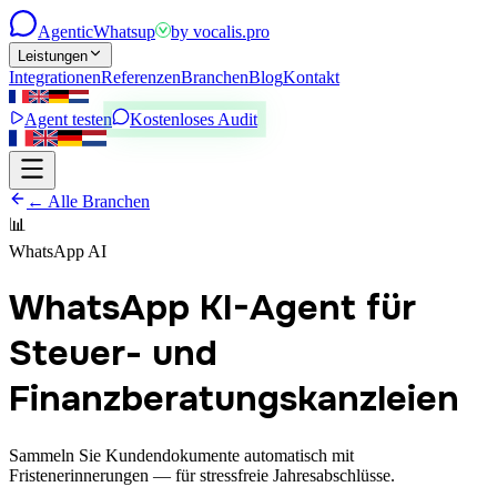
Agentic
Whatsup
by
vocalis.pro
Leistungen
Integrationen
Referenzen
Branchen
Blog
Kontakt
Agent testen
Kostenloses Audit
← Alle Branchen
📊
WhatsApp AI
WhatsApp KI-Agent für
Steuer- und
Finanzberatungskanzleien
Sammeln Sie Kundendokumente automatisch mit
Fristenerinnerungen — für stressfreie Jahresabschlüsse.