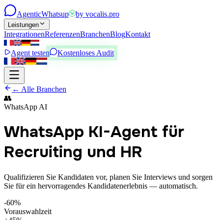
Agentic
Whatsup
by
vocalis.pro
Leistungen
Integrationen
Referenzen
Branchen
Blog
Kontakt
Agent testen
Kostenloses Audit
← Alle Branchen
👥
WhatsApp AI
WhatsApp KI-Agent für
Recruiting und HR
Qualifizieren Sie Kandidaten vor, planen Sie Interviews und sorgen
Sie für ein hervorragendes Kandidatenerlebnis — automatisch.
-60%
Vorauswahlzeit