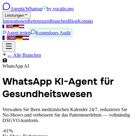
Agentic
Whatsup
by
vocalis.pro
Leistungen
Integrationen
Referenzen
Branchen
Blog
Kontakt
Agent testen
Kostenloses Audit
← Alle Branchen
🏥
WhatsApp AI
WhatsApp KI-Agent für
Gesundheitswesen
Verwalten Sie Ihren medizinischen Kalender 24/7, reduzieren Sie
No-Shows und verbessern Sie das Patientenerlebnis — vollständig
DSGVO-konform.
-61%