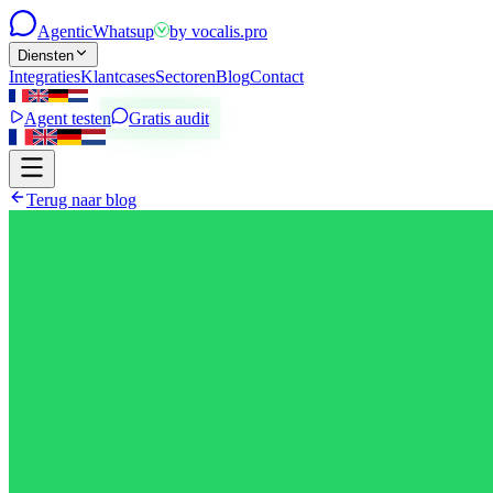
Agentic
Whatsup
by
vocalis.pro
Diensten
Integraties
Klantcases
Sectoren
Blog
Contact
Agent testen
Gratis audit
Terug naar blog