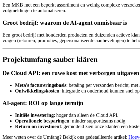
Een MKB met een beperkt assortiment en weinig complexe verzoeken k
volgmeldingen te automatiseren.
Groot bedrijf: waarom de AI-agent onmisbaar is
Een groot bedrijf met honderden producten en duizenden actieve klant
vragen (retouren, promoties, gepersonaliseerde aanbevelingen) te beh
Projektumfang sauber klären
De Cloud API: een ruwe kost met verborgen uitgaven
Meta's factureringsbasis
: betaling per verzonden bericht, met
Ontwikkelingskosten
: integratie en onderhoud kunnen snel op
AI-agent: ROI op lange termijn
Initiële investering
: hoger dan alleen de Cloud API.
Operationele besparingen
: minder supportteams nodig.
Return on investment
: gemiddeld zien onze klanten een koste
Meer weten over de Umfang? Bekijk ons gedetailleerde artikel:
Hoeve