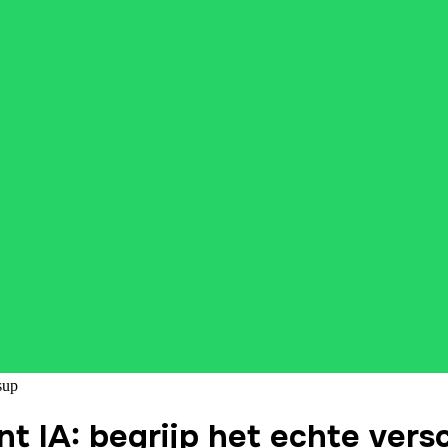
sup
 IA: begrijp het echte versc