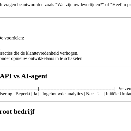
ch vragen beantwoorden zoals "Wat zijn uw levertijden?" of "Heeft u 
De voordelen:
.
eracties die de klanttevredenheid verhogen.
zonder opnieuw ontwikkelaars in te schakelen.
API vs AI-agent
--------------------|-------------------------|--------------------------| | 
tisering | Beperkt | Ja | | Ingebouwde analytics | Nee | Ja | | Initiële U
oot bedrijf