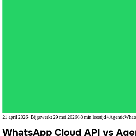
21 april 2026
·
Bijgewerkt
29 mei 2026
8 min
leestijd
AgenticWhat
WhatsApp Cloud API vs Agent