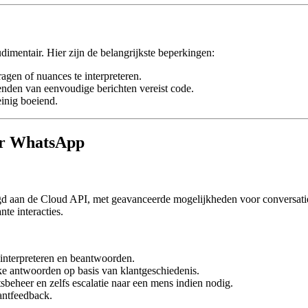
imentair. Hier zijn de belangrijkste beperkingen:
gen of nuances te interpreteren.
zenden van eenvoudige berichten vereist code.
einig boeiend.
oor WhatsApp
egd aan de Cloud API, met geavanceerde mogelijkheden voor conversati
te interacties.
interpreteren en beantwoorden.
eke antwoorden op basis van klantgeschiedenis.
itsbeheer en zelfs escalatie naar een mens indien nodig.
lantfeedback.