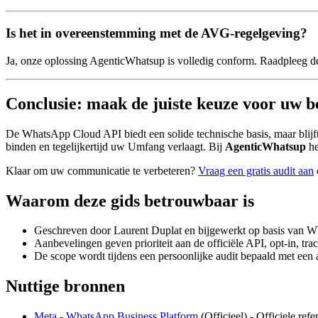
Is het in overeenstemming met de AVG-regelgeving?
Ja, onze oplossing AgenticWhatsup is volledig conform. Raadpleeg 
Conclusie: maak de juiste keuze voor uw b
De WhatsApp Cloud API biedt een solide technische basis, maar blijft 
binden en tegelijkertijd uw Umfang verlaagt. Bij
AgenticWhatsup
he
Klaar om uw communicatie te verbeteren?
Vraag een gratis audit aan
Waarom deze gids betrouwbaar is
Geschreven door Laurent Duplat en bijgewerkt op basis van 
Aanbevelingen geven prioriteit aan de officiële API, opt-in, tr
De scope wordt tijdens een persoonlijke audit bepaald met een
Nuttige bronnen
Meta - WhatsApp Business Platform
(
Officieel
) -
Officiele ref