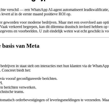
te verschil — een WhatsApp AI-agent automatiseert leadkwalificatie,
levert al in de eerste maand positieve ROI op.
ijler geworden voor moderne bedrijven. Maar met een overvloed aan opti
 Vaak verkeerd begrepen, kan dit dilemma drastisch invloed hebben op uw
gegevens en voorbeelden. U zult eindelijk weten wat echt geschikt is vo
 basis van Meta
bedrijven in staat stelt om interacties met hun klanten via de WhatsApp
 Concreet biedt het:
 via vooraf geconfigureerde berichten.
I.
den berichten verwerken.
echnische teams.
atisch orderbevestigingen of leveringsmeldingen te verzenden. Maar