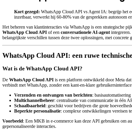
Kort gezegd:
WhatsApp Cloud API vs Agent IA: begrijp het ech
inzetbaar, verwerkt hij 60-80% van de gesprekken autonoom en 
Het beheren van klantinteracties via WhatsApp is een strategische p
WhatsApp Cloud API
of een
conversationele AI-agent
integreren.
belangrijkste verschillen tussen deze twee oplossingen, met concrete 
WhatsApp Cloud API: een ruwe technische
Wat is de WhatsApp Cloud API?
De
WhatsApp Cloud API
is een platform ontwikkeld door Meta dat 
verbindt met WhatsApp, zonder een kant-en-klare gebruikersinterface.
Verzenden en ontvangen van berichten
: basisautomatisering
Multichannelbeheer
: centralisatie van communicatie in één AP
Schaalbaarheid
: geschikt voor bedrijven die grote hoeveelhe
Beperkte personalisatie
: complexe ontwikkelingen vereisen t
Voorbeeld
: Een MKB in e-commerce kan deze API gebruiken om autom
gepersonaliseerde interacties.