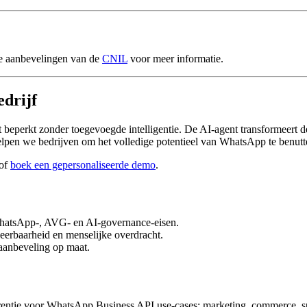
de aanbevelingen van de
CNIL
voor meer informatie.
edrijf
beperkt zonder toegevoegde intelligentie. De AI-agent transformeert de
lpen we bedrijven om het volledige potentieel van WhatsApp te benut
of
boek een gepersonaliseerde demo
.
WhatsApp-, AVG- en AI-governance-eisen.
aceerbaarheid en menselijke overdracht.
 aanbeveling op maat.
erentie voor WhatsApp Business API use-cases: marketing, commerce, s