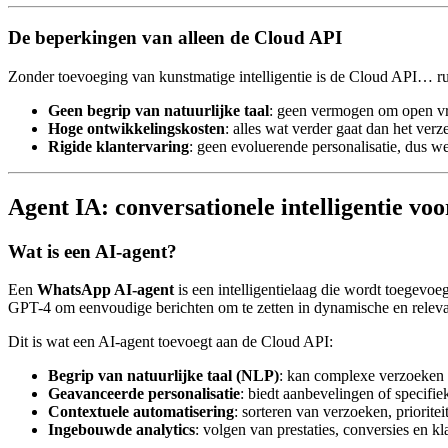
De beperkingen van alleen de Cloud API
Zonder toevoeging van kunstmatige intelligentie is de Cloud API… rud
Geen begrip van natuurlijke taal
: geen vermogen om open vra
Hoge ontwikkelingskosten
: alles wat verder gaat dan het ver
Rigide klantervaring
: geen evoluerende personalisatie, dus w
Agent IA: conversationele intelligentie v
Wat is een AI-agent?
Een
WhatsApp AI-agent
is een intelligentielaag die wordt toegevo
GPT-4 om eenvoudige berichten om te zetten in dynamische en relevan
Dit is wat een AI-agent toevoegt aan de Cloud API:
Begrip van natuurlijke taal (NLP)
: kan complexe verzoeken 
Geavanceerde personalisatie
: biedt aanbevelingen of specifi
Contextuele automatisering
: sorteren van verzoeken, priorite
Ingebouwde analytics
: volgen van prestaties, conversies en k