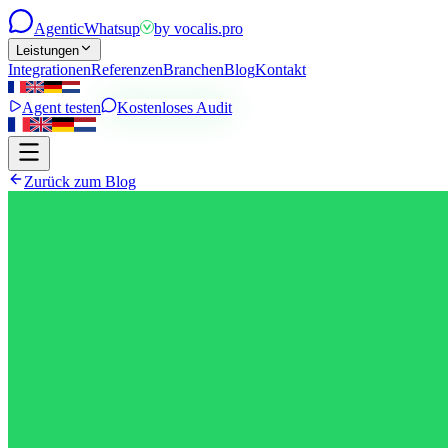
Agentic
Whatsup
by
vocalis.pro
Leistungen
Integrationen
Referenzen
Branchen
Blog
Kontakt
Agent testen
Kostenloses Audit
Zurück zum Blog