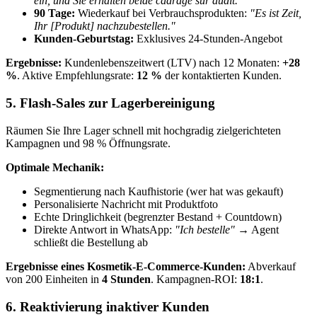
ein, und Sie erhalten beide cadrage sur audit."
90 Tage:
Wiederkauf bei Verbrauchsprodukten:
"Es ist Zeit,
Ihr [Produkt] nachzubestellen."
Kunden-Geburtstag:
Exklusives 24-Stunden-Angebot
Ergebnisse:
Kundenlebenszeitwert (LTV) nach 12 Monaten:
+28
%
. Aktive Empfehlungsrate:
12 %
der kontaktierten Kunden.
5. Flash-Sales zur Lagerbereinigung
Räumen Sie Ihre Lager schnell mit hochgradig zielgerichteten
Kampagnen und 98 % Öffnungsrate.
Optimale Mechanik:
Segmentierung nach Kaufhistorie (wer hat was gekauft)
Personalisierte Nachricht mit Produktfoto
Echte Dringlichkeit (begrenzter Bestand + Countdown)
Direkte Antwort in WhatsApp:
"Ich bestelle"
→ Agent
schließt die Bestellung ab
Ergebnisse eines Kosmetik-E-Commerce-Kunden:
Abverkauf
von 200 Einheiten in
4 Stunden
. Kampagnen-ROI:
18:1
.
6. Reaktivierung inaktiver Kunden