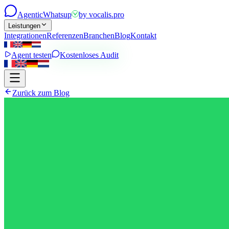
Agentic
Whatsup
by
vocalis.pro
Leistungen
Integrationen
Referenzen
Branchen
Blog
Kontakt
Agent testen
Kostenloses Audit
Zurück zum Blog