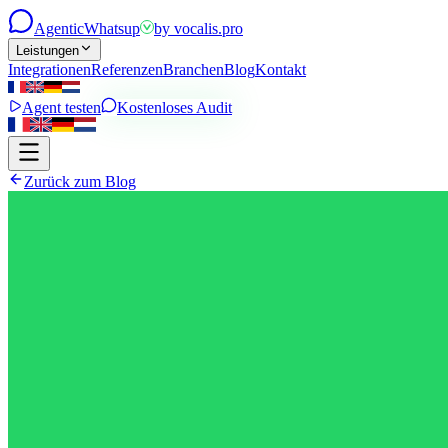
Agentic
Whatsup
by
vocalis.pro
Leistungen
Integrationen
Referenzen
Branchen
Blog
Kontakt
Agent testen
Kostenloses Audit
Zurück zum Blog