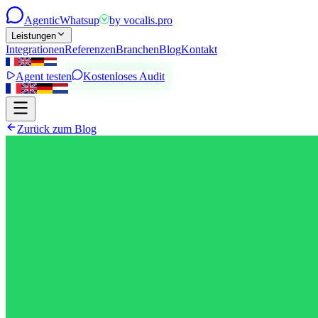
Agentic
Whatsup
by
vocalis.pro
Leistungen
Integrationen
Referenzen
Branchen
Blog
Kontakt
Agent testen
Kostenloses Audit
Zurück zum Blog