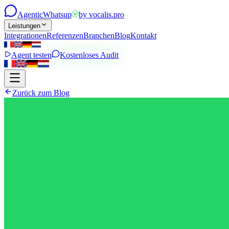
Agentic
Whatsup
by
vocalis.pro
Leistungen
Integrationen
Referenzen
Branchen
Blog
Kontakt
Agent testen
Kostenloses Audit
Zurück zum Blog