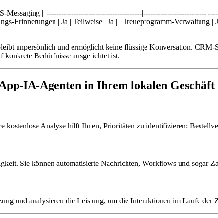
ng | |---------------------------------------|--------------------------|-----
ierungs-Erinnerungen | Ja | Teilweise | Ja | | Treueprogramm-Verwaltung | 
t unpersönlich und ermöglicht keine flüssige Konversation. CRM-Sys
 konkrete Bedürfnisse ausgerichtet ist.
sApp-IA-Agenten in Ihrem lokalen Geschäft
re kostenlose Analyse hilft Ihnen, Prioritäten zu identifizieren: Bes
gkeit. Sie können automatisierte Nachrichten, Workflows und sogar Zah
ung und analysieren die Leistung, um die Interaktionen im Laufe der Z