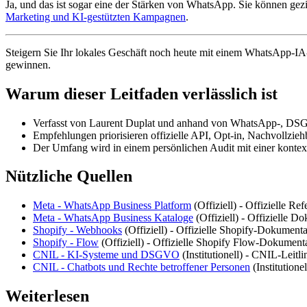
Ja, und das ist sogar eine der Stärken von WhatsApp. Sie können ge
Marketing und KI-gestützten Kampagnen
.
Steigern Sie Ihr lokales Geschäft noch heute mit einem WhatsApp-IA
gewinnen.
Warum dieser Leitfaden verlässlich ist
Verfasst von Laurent Duplat und anhand von WhatsApp-, DSG
Empfehlungen priorisieren offizielle API, Opt-in, Nachvollzie
Der Umfang wird in einem persönlichen Audit mit einer konte
Nützliche Quellen
Meta - WhatsApp Business Platform
(
Offiziell
) -
Offizielle Re
Meta - WhatsApp Business Kataloge
(
Offiziell
) -
Offizielle D
Shopify - Webhooks
(
Offiziell
) -
Offizielle Shopify-Dokumenta
Shopify - Flow
(
Offiziell
) -
Offizielle Shopify Flow-Dokumenta
CNIL - KI-Systeme und DSGVO
(
Institutionell
) -
CNIL-Leitlin
CNIL - Chatbots und Rechte betroffener Personen
(
Institutionel
Weiterlesen