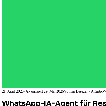
21. April 2026
·
Aktualisiert
29. Mai 2026
8 min
Lesezeit
AgenticW
WhatsApp-IA-Agent für Rest