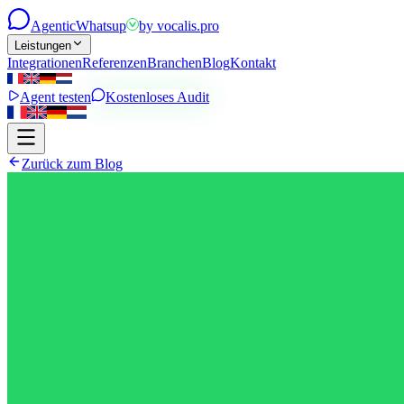
Agentic
Whatsup
by
vocalis.pro
Leistungen
Integrationen
Referenzen
Branchen
Blog
Kontakt
Agent testen
Kostenloses Audit
Zurück zum Blog