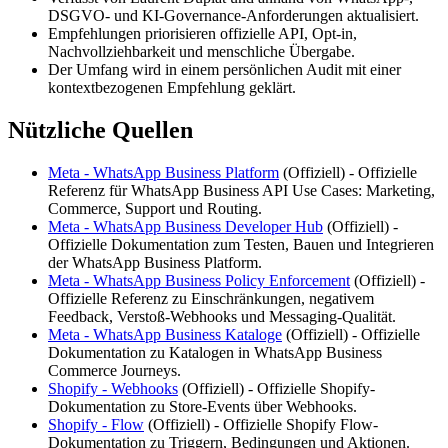
DSGVO- und KI-Governance-Anforderungen aktualisiert.
Empfehlungen priorisieren offizielle API, Opt-in,
Nachvollziehbarkeit und menschliche Übergabe.
Der Umfang wird in einem persönlichen Audit mit einer
kontextbezogenen Empfehlung geklärt.
Nützliche Quellen
Meta - WhatsApp Business Platform
(
Offiziell
) -
Offizielle
Referenz für WhatsApp Business API Use Cases: Marketing,
Commerce, Support und Routing.
Meta - WhatsApp Business Developer Hub
(
Offiziell
) -
Offizielle Dokumentation zum Testen, Bauen und Integrieren
der WhatsApp Business Platform.
Meta - WhatsApp Business Policy Enforcement
(
Offiziell
) -
Offizielle Referenz zu Einschränkungen, negativem
Feedback, Verstoß-Webhooks und Messaging-Qualität.
Meta - WhatsApp Business Kataloge
(
Offiziell
) -
Offizielle
Dokumentation zu Katalogen in WhatsApp Business
Commerce Journeys.
Shopify - Webhooks
(
Offiziell
) -
Offizielle Shopify-
Dokumentation zu Store-Events über Webhooks.
Shopify - Flow
(
Offiziell
) -
Offizielle Shopify Flow-
Dokumentation zu Triggern, Bedingungen und Aktionen.