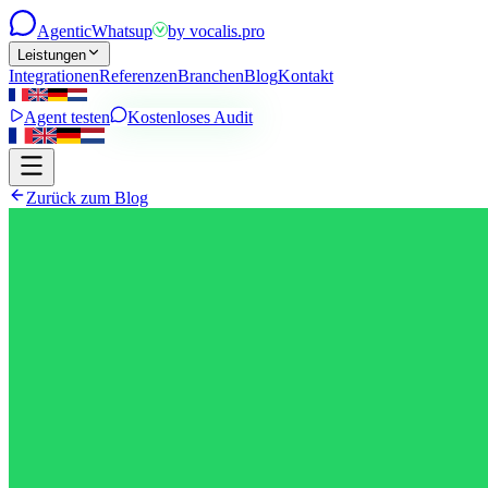
Agentic
Whatsup
by
vocalis.pro
Leistungen
Integrationen
Referenzen
Branchen
Blog
Kontakt
Agent testen
Kostenloses Audit
Zurück zum Blog